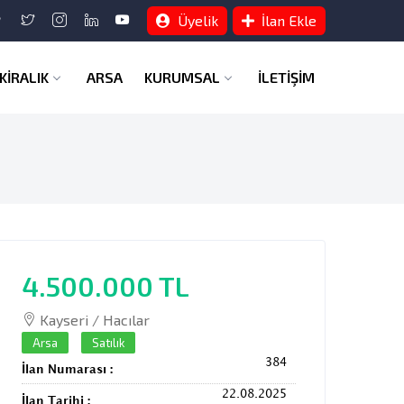
Üyelik
İlan Ekle
KİRALIK
ARSA
KURUMSAL
İLETİŞİM
4.500.000 TL
Kayseri / Hacılar
Arsa
Satılık
384
İlan Numarası :
22.08.2025
İlan Tarihi :