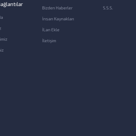
 Bağlantılar
Bizden Haberler
S.S.S.
da
İnsan Kaynakları
z
İLan Ekle
imiz
İletişim
iz