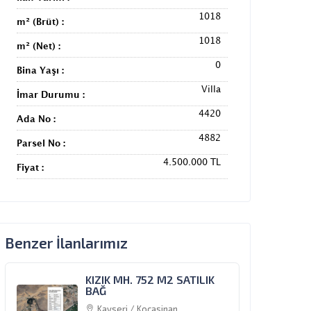
1018
m² (Brüt) :
1018
m² (Net) :
0
Bina Yaşı :
Villa
İmar Durumu :
4420
Ada No :
4882
Parsel No :
4.500.000 TL
Fiyat :
Benzer İlanlarımız
KIZIK MH. 752 M2 SATILIK
BAĞ
Kayseri / Kocasinan