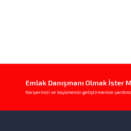
Emlak Danışmanı Olmak İster M
Kariyerinizi ve büyümenizi geliştirmenize yardımc