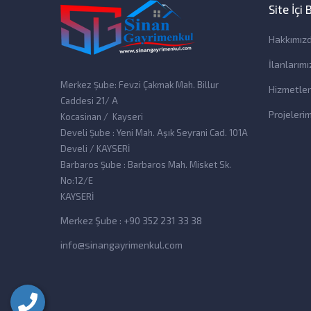
Site İçi
Hakkımız
İlanlarımı
Merkez Şube: Fevzi Çakmak Mah. Billur
Hizmetler
Caddesi 21/ A
Projelerim
Kocasinan / Kayseri
Develi Şube : Yeni Mah. Aşık Seyrani Cad. 101A
Develi / KAYSERİ
Barbaros Şube : Barbaros Mah. Misket Sk.
No:12/E
KAYSERİ
Merkez Şube : +90 352 231 33 38
info@sinangayrimenkul.com