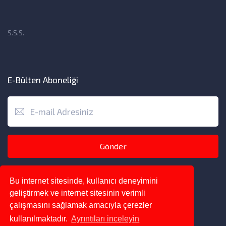
S.S.S.
E-Bülten Aboneliği
Gönder
Bu internet sitesinde, kullanıcı deneyimini
geliştirmek ve internet sitesinin verimli
çalışmasını sağlamak amacıyla çerezler
kullanılmaktadır.
Ayrıntıları inceleyin
Copyright © 2023 - 2025 Ozturk Design. Her Hakkı Saklıdır.