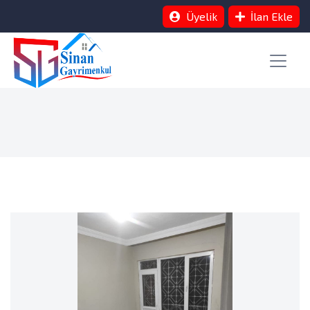
Üyelik
İlan Ekle