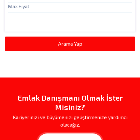
Max.Fiyat
Arama Yap
Emlak Danışmanı Olmak İster
Misiniz?
Kariyerinizi ve büyümenizi geliştirmenize yardımcı
olacağız.